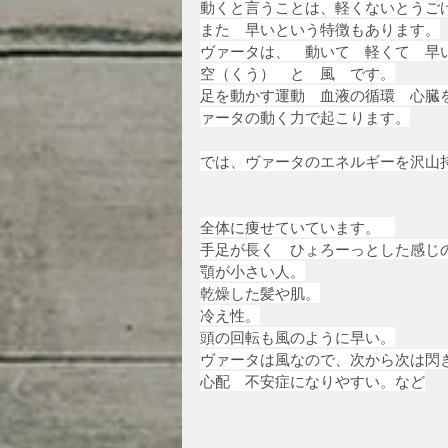
動くと言うことは、軽くないとうご
また　早いという特徴もあります。
ヴァータは、　動いて　軽くて　早
空（くう）　と　風　です。
足を動かす運動　血液の循環　心臓
ァータの動く力で起こります。
では、ヴァータのエネルギーを沢山
全体に痩せていています。　
手足が長く　ひょろーっとした感じ
顎が小さい人。
乾燥した髪や肌。
冷え性。
頭の回転も風のように早い。
ヴァータは風なので、次から次は閃
心配　不安症になりやすい。など