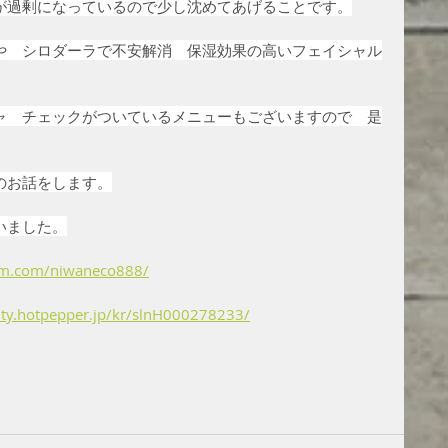
が過剰になっているので少し沈めてあげることです。
や　シロダーラで不安解消　保湿効果の高いフェイシャル
ャ　チェックがついているメニューもございますので　是
のお話をします。
いました。
am.com/niwaneco888/
y.hotpepper.jp/kr/slnH000278233/