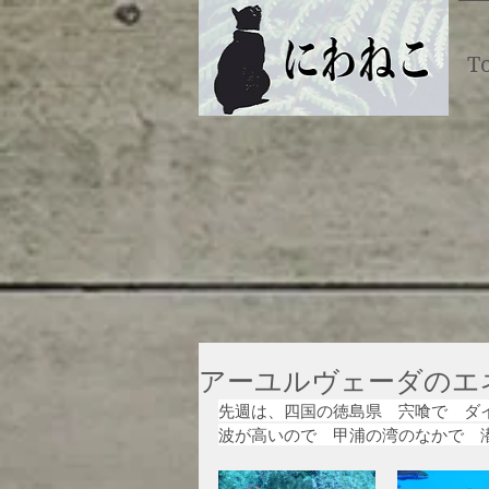
T
アーユルヴェーダのエ
先週は、四国の徳島県　宍喰で　ダ
波が高いので　甲浦の湾のなかで　