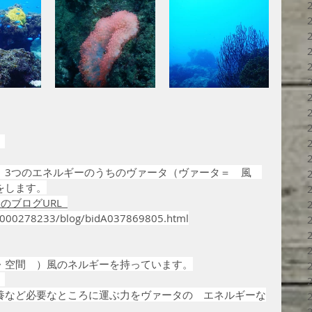
、
　3つのエネルギーのうちのヴァータ（ヴァータ＝　風　
をします。
のブログURL  
lnH000278233/blog/bidA037869805.html
・空間　）風のネルギーを持っています。
。
養など必要なところに運ぶ力をヴァータの　エネルギーな