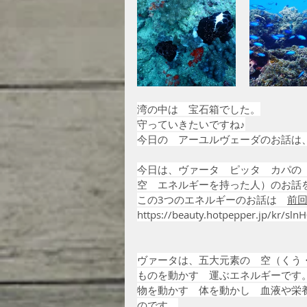
湾の中は　宝石箱でした。
守っていきたいですね♪
今日の　アーユルヴェーダのお話は
今日は、ヴァータ　ピッタ　カパの
空　エネルギーを持った人）のお話
この3つのエネルギーのお話は　
前回
https://beauty.hotpepper.jp/kr/s
ヴァータは、五大元素の　空（くう
ものを動かす　運ぶエネルギーです
物を動かす　体を動かし　血液や栄
のです。