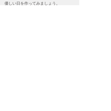
優しい日を作ってみましょう。
アーユルヴェーダ用語
＊ヴァータ　風や空気のエレメント　
動きのエレメント　（ここでは、人の
気質とそいて表していません）
サロン　HOT PEPPER　クーポン　
https://beauty.hotpepper.jp/kr/sln
H000278233/
ホームページ
https://niwaneco.wixsite.com/niw
aneco-