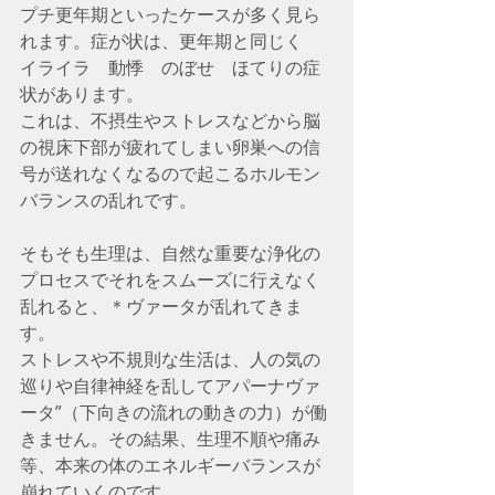
プチ更年期といったケースが多く見ら
れます。症が状は、更年期と同じく　
イライラ　動悸　のぼせ　ほてりの症
状があります。
これは、不摂生やストレスなどから脳
の視床下部が疲れてしまい卵巣への信
号が送れなくなるので起こるホルモン
バランスの乱れです。
そもそも生理は、自然な重要な浄化の
プロセスでそれをスムーズに行えなく
乱れると、＊ヴァータが乱れてきま
す。
ストレスや不規則な生活は、人の気の
巡りや自律神経を乱してアパーナヴァ
ータ”（下向きの流れの動きの力）が働
きません。その結果、生理不順や痛み
等、本来の体のエネルギーバランスが
崩れていくのです。