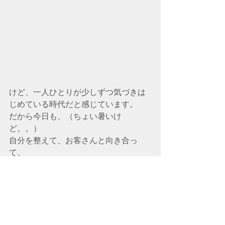
けど、一人ひとりが少しずつ気づきは
じめている時代だと感じています。
だから今日も、（ちょい暑いけ
ど。。）
自分を整えて、お客さんと向き合っ
て、
静かに、でもしっかりと、エネルギー
を巡らせています。
あの場所で過去を感じ、
今ここで日々を生きることの意味を感
謝を込めて時間を過ごそうと思いまし
た。