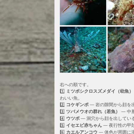
右への順です。
1️⃣ 
ミツボシクロスズメダイ（幼魚）
わいい魚。
2️⃣ 
コケギンポ
 — 岩の隙間から顔
3️⃣ 
ツバメウオの群れ（若魚）
 — 
4️⃣ 
ウツボ
 — 洞穴から顔を出して
5️⃣ 
イセエビ赤ちゃん
 — 夜行性の甲
6️⃣ 
カエルアンコウ
 — 体色が周囲