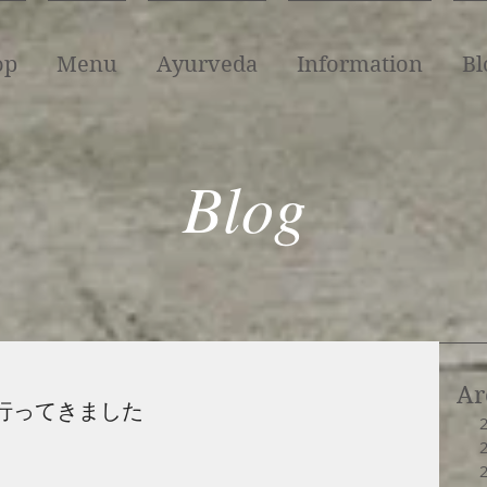
op
Menu
Ayurveda
Information
Bl
Blog
Ar
行ってきました