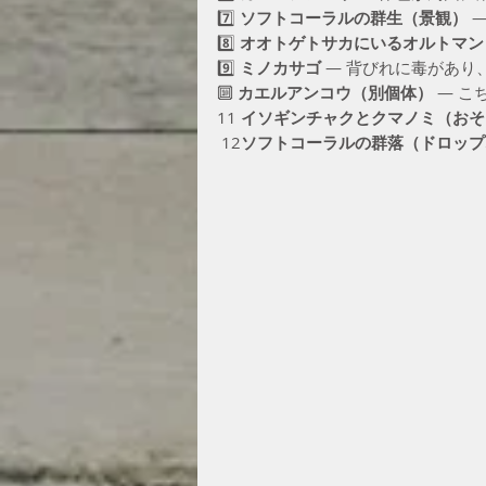
7️⃣ 
ソフトコーラルの群生（景観）
 
8️⃣ 
オオトゲトサカにいるオルトマン
9️⃣ 
ミノカサゴ
 — 背びれに毒があり
🔟 
カエルアンコウ（別個体）
 — 
11 
イソギンチャクとクマノミ（おそ
 12
ソフトコーラルの群落（ドロップ