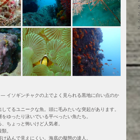
 — イソギンチャクの上でよく見られる黒地に白い点のか
を出してるユニークな魚。頭に毛みたいな突起があります。
中層をゆったり泳いでいる平べったい魚たち。
いる、ちょっと怖いけど人気者。
殻類。
に溶け込んで見えにくい。海底の擬態の達人。