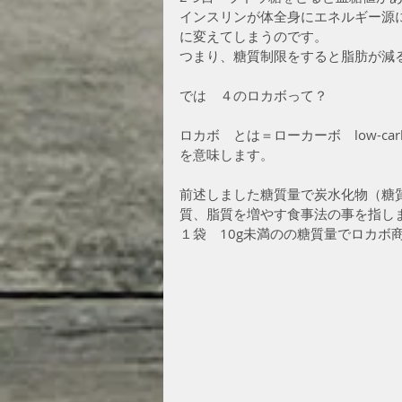
インスリンが体全身にエネルギー源
に変えてしまうのです。
つまり、糖質制限をすると脂肪が減
では　４のロカボって？
ロカボ　とは＝ローカーボ　low-ca
を意味します。
前述しました糖質量で炭水化物（糖
質、脂質を増やす食事法の事を指し
１袋　10g未満のの糖質量でロカボ