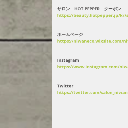
サロン　HOT PEPPER　クーポン　
https://beauty.hotpepper.jp/kr
ホームページ
https://niwaneco.wixsite.com/n
Instagram 
https://www.instagram.com/niw
Twitter
https://twitter.com/salon_niwa