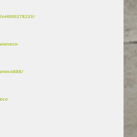
/slnH000278233/
iwaneco-
aneco888/
neco