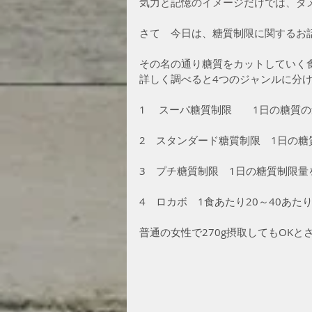
気力と記憶のイメージだけでは、ダ
さて　今日は、糖質制限に関するお
その名の通り糖質をカットしていく
詳しく調べると4つのジャンルに分
1　 スーパ糖質制限　　1日の糖質の
2　スタンダード糖質制限　1日の糖質
3　プチ糖質制限　1日の糖質制限量を
4　ロカボ　1食あたり20～40あたり
普通の女性で270g摂取してもOKと