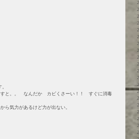
す。
出すと。。　なんだか　カビくさーい！！　すぐに消毒　
中から気力があるけど力が出ない。